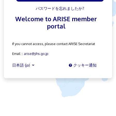
パスワードを忘れましたか?
Welcome to ARISE member
portal
If you cannot access, please contact ARISE Secretariat
Email：
arise@jihs.go.jp
日本語 ‎(ja)‎
クッキー通知